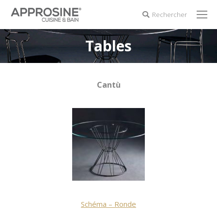
Rechercher
Search:
Tables
Cantù
Schéma – Ronde